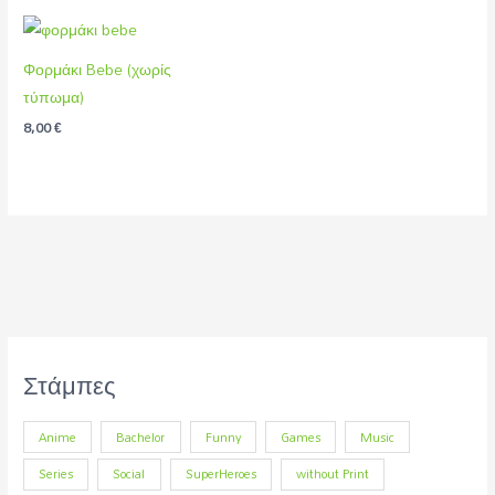
Φορμάκι Bebe (χωρίς
τύπωμα)
8,00
€
Στάμπες
Anime
Bachelor
Funny
Games
Music
Series
Social
SuperHeroes
without Print